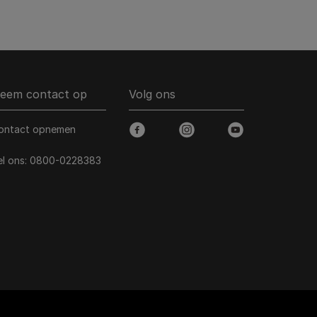
eem contact op
Volg ons
ontact opnemen
facebook
instagram
youtube
el ons:
0800-0228383