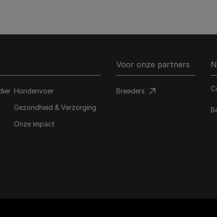
Voor onze partners
N
C
dier
Hondenvoer
Breeders​
Gezondheid & Verzorging
B
Onze impact