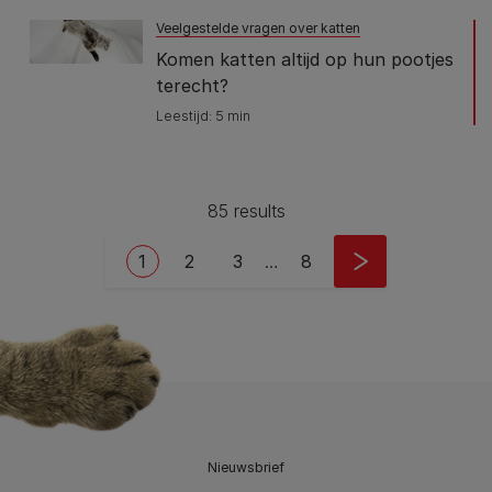
Veelgestelde vragen over katten
Komen katten altijd op hun pootjes
terecht?
Leestijd: 5 min
85 results
Pagination
Current page
Page
Page
Last page
1
2
3
…
8
Nieuwsbrief