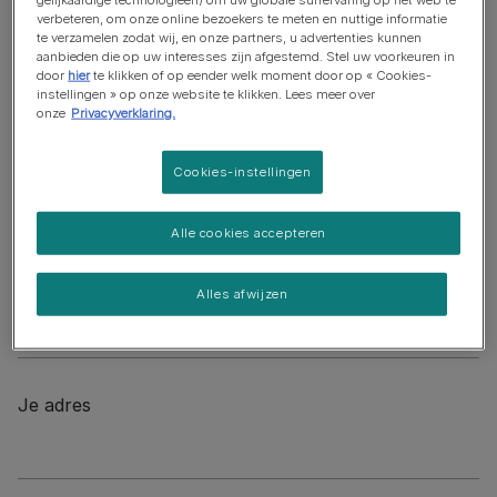
verbeteren, om onze online bezoekers te meten en nuttige informatie
te verzamelen zodat wij, en onze partners, u advertenties kunnen
Voornaam
aanbieden die op uw interesses zijn afgestemd. Stel uw voorkeuren in
door
hier
te klikken of op eender welk moment door op « Cookies-
instellingen » op onze website te klikken. Lees meer over
onze
Privacyverklaring.
Achternaam
Cookies-instellingen
Alle cookies accepteren
Emailadres
Alles afwijzen
Je adres