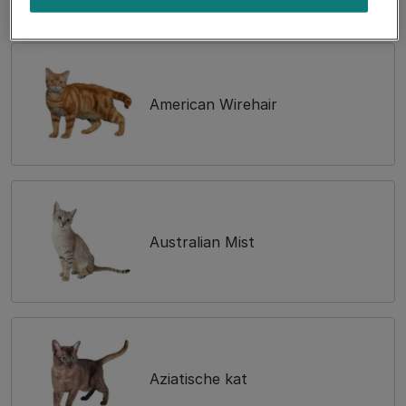
American Wirehair
Australian Mist
Aziatische kat