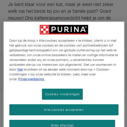
Je bent klaar voor een kat, maar je weet niet zeker
welk ras het beste bij jou en je familie past? Goed
nieuws! Ons kattenrassenoverzicht helpt je om de
verschillende rassen beter te begrijpen en de
geschikte k...
Read more
Door op de knop « Alle cookies accepteren » te klikken, stemt u in met
het gebruik van onze cookies en de cookies van partnerbedrijven (of
gelijkaardige technologieën) om uw globale surfervaring op het web te
verbeteren, om onze online bezoekers te meten en nuttige informatie te
verzamelen zodat wij, en onze partners, u advertenties kunnen
aanbieden die op uw interesses zijn afgestemd. Stel uw voorkeuren in
door
hier
te klikken of op eender welk moment door op « Cookies-
instellingen » op onze website te klikken. Lees meer over
onze
Privacyverklaring.
Cookies-instellingen
Alle cookies accepteren
Abessijn
Alles afwijzen