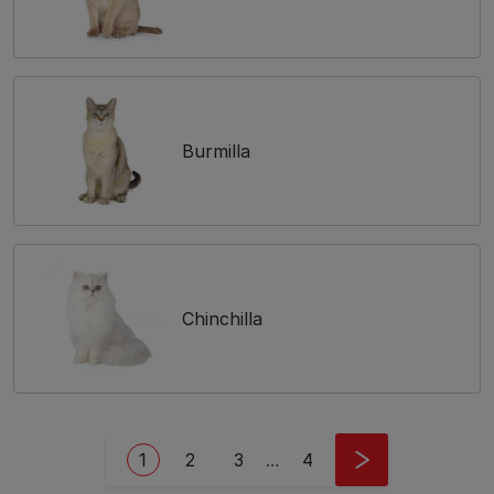
Burmilla
Chinchilla
Pagination
Current page
Page
Page
Last page
1
2
3
…
4