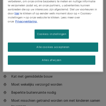
verbeteren, om onze online bezoekers te meten en nuttige informatie
te verzamelen zodat wij, en onze partners, u advertenties kunnen
aanbieden die op uw interesses zijn afgestemd. Stel uw voorkeuren in
door
hier
te klikken of op eender welk moment door op « Cookies-
instellingen » op onze website te klikken. Lees meer over
onze
Privacyverklaring.
Cookies-instellingen
Wat je moet weten over dit ras
Alle cookies accepteren
Speelse, nieuwsgierige kat
Sociale, aanhankelijke kat
Alles afwijzen
Zeer spraakzame kat
Kat met gemiddelde bouw
Moet wekelijks verzorgd worden
Beperkte buitenruimte nodig
Moet misschien getraind worden om met kinderen samen