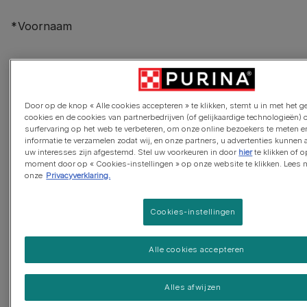
Voornaam
Achternaam
Door op de knop « Alle cookies accepteren » te klikken, stemt u in met het 
cookies en de cookies van partnerbedrijven (of gelijkaardige technologieën)
surfervaring op het web te verbeteren, om onze online bezoekers te meten e
informatie te verzamelen zodat wij, en onze partners, u advertenties kunnen
uw interesses zijn afgestemd. Stel uw voorkeuren in door
hier
te klikken of 
moment door op « Cookies-instellingen » op onze website te klikken. Lees 
Emailadres
onze
Privacyverklaring.
Cookies-instellingen
Wat wil je graag weten?
Alle cookies accepteren
Alles afwijzen
Welk type huisdier heb je?