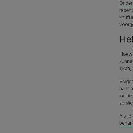
Onder
recen
knuffe
voorg
Heb
Hoewel
kunne
lijken
Volge
haar a
incide
ze sli
Als je
behan