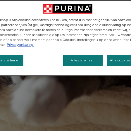
Purina ONE
Pro Plan Veterinary Diets
Ontdek onze inspanningen op
Alle voedingsadviezen
het gebied van regeneratieve
Alle merken
Alle merken
landbouw
knop « Alle cookies accepteren » te klikken, stemt u in met het gebruik van onze co
 partnerbedrijven (of gelijkaardige technologieën) om uw globale surfervaring op he
 om onze online bezoekers te meten en nuttige informatie te verzamelen zodat wij, 
 advertenties kunnen aanbieden die op uw interesses zijn afgestemd. Stel uw voork
ken of op eender welk moment door op « Cookies-instellingen » op onze website te k
onze
Privacyverklaring.
instellingen
Alles afwijzen
Alle cookie