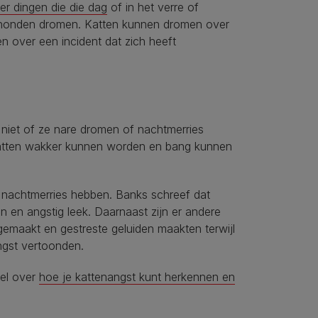
r dingen die die dag
of in het verre of
p honden dromen. Katten kunnen dromen over
n over een incident dat zich heeft
 niet of ze nare dromen of nachtmerries
 katten wakker kunnen worden en bang kunnen
jk nachtmerries hebben. Banks schreef dat
n en angstig leek. Daarnaast zijn er andere
emaakt en gestreste geluiden maakten terwijl
ngst vertoonden.
kel over
hoe je kattenangst kunt herkennen en