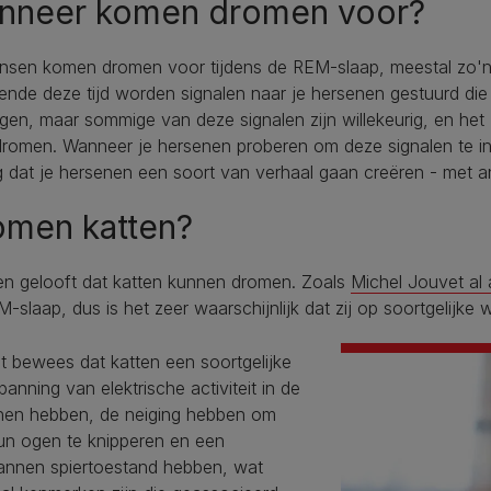
nneer komen dromen voor?
nsen komen dromen voor tijdens de REM-slaap, meestal zo'n 9
nde deze tijd worden signalen naar je hersenen gestuurd die b
en, maar sommige van deze signalen zijn willekeurig, en het z
romen. Wanneer je hersenen proberen om deze signalen te int
g dat je hersenen een soort van verhaal gaan creëren - met 
omen katten?
en gelooft dat katten kunnen dromen. Zoals
Michel Jouvet al 
-slaap, dus is het zeer waarschijnlijk dat zij op soortgelijke 
t bewees dat katten een soortgelijke
panning van elektrische activiteit in de
nen hebben, de neiging hebben om
un ogen te knipperen en een
annen spiertoestand hebben, wat