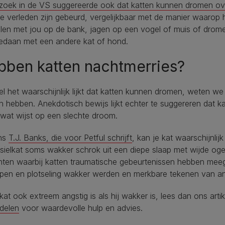
zoek in de VS suggereerde ook dat katten kunnen dromen ove
te verleden zijn gebeurd, vergelijkbaar met de manier waaro
len met jou op de bank, jagen op een vogel of muis of drome
edaan met een andere kat of hond.
ben katten nachtmerries?
 het waarschijnlijk lijkt dat katten kunnen dromen, weten we
n hebben. Anekdotisch bewijs lijkt echter te suggereren dat
, wat wijst op een slechte droom.
ns
T.J. Banks, die voor Petful schrijft
, kan je kat waarschijnli
sielkat soms wakker schrok uit een diepe slaap met wijde oge
nten waarbij katten traumatische gebeurtenissen hebben meeg
epen en plotseling wakker werden en merkbare tekenen van a
 kat ook extreem angstig is als hij wakker is, lees dan ons arti
delen
voor waardevolle hulp en advies.