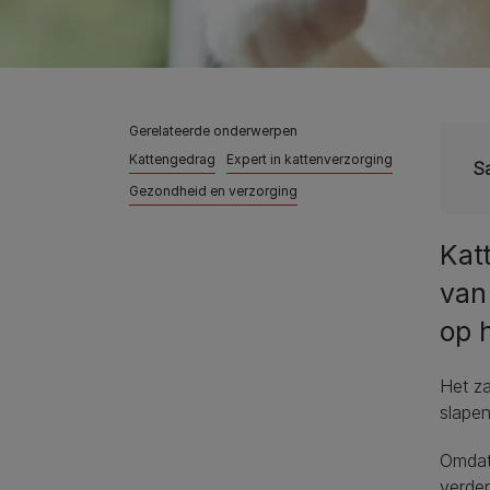
Gerelateerde onderwerpen
Kattengedrag
Expert in kattenverzorging
S
Gezondheid en verzorging
Kat
van
op 
Het za
slapen
Omdat 
verder