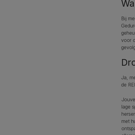
Wa
Bij me
Gedure
geheug
voor d
gevol
Dr
Ja, m
de REM
Jouve
lage s
herse
met h
ontsp