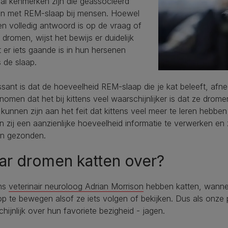
al kenmerken zijn die geassocieerd
n met REM-slaap bij mensen. Hoewel
en volledig antwoord is op de vraag of
 dromen, wijst het bewijs er duidelijk
 er iets gaande is in hun hersenen
s de slaap.
ssant is dat de hoeveelheid REM-slaap die je kat beleeft, af
omen dat het bij kittens veel waarschijnlijker is dat ze drome
 kunnen zijn aan het feit dat kittens veel meer te leren heb
 zij een aanzienlijke hoeveelheid informatie te verwerken en
n gezonden.
ar dromen katten over?
ns
veterinair neuroloog Adrian Morrison
hebben katten, wanne
p te bewegen alsof ze iets volgen of bekijken. Dus als onze pl
hijnlijk over hun favoriete bezigheid - jagen.