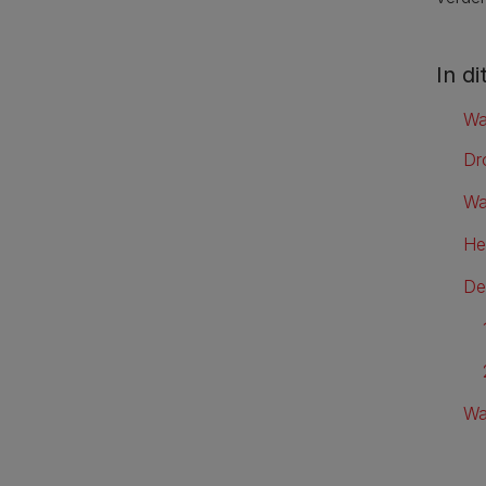
In di
Wa
Dr
Wa
He
De
Wa