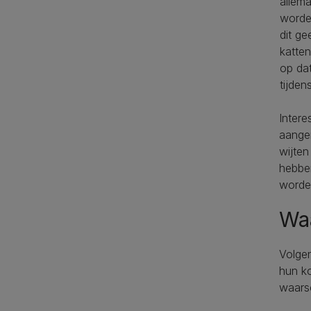
allema
worde
dit ge
katten
op dat
tijden
Intere
aangen
wijten
hebben
worde
Wa
Volge
hun ko
waarsc