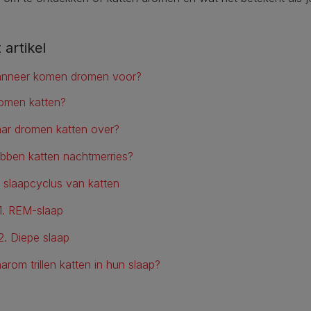
t artikel
nneer komen dromen voor?
omen katten?
ar dromen katten over?
bben katten nachtmerries?
 slaapcyclus van katten
1. REM-slaap
2. Diepe slaap
arom trillen katten in hun slaap?