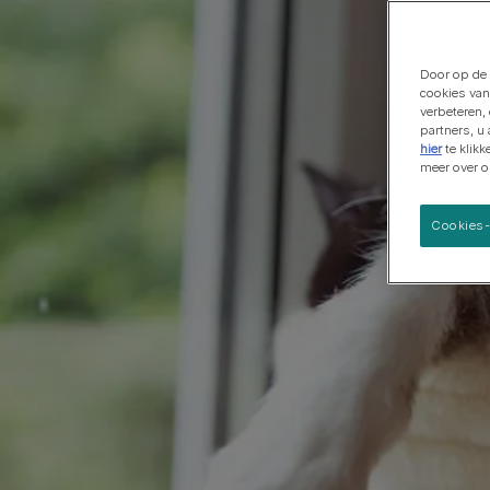
Grote rassen
Door op de 
cookies van
verbeteren,
partners, u
hier
te klik
meer over 
Cookies-