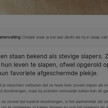
amenvatting:
Ontdek waar je kat aan denkt als hij in slaap val
ten staan bekend als stevige slapers. Z
 hun leven te slapen, ofwel opgerold o
hun favoriete afgeschermde plekje.
l je misschien verbazen dat ze twee keer zoveel slapen als 
d doorbrengen, maar bij extreem vermoeide katten kan dit gem
ze zoveel tijd rustend doorbrengen, is het aannemelijk dat z
 om te ontdekken of katten dromen en wat het betekent als je ka