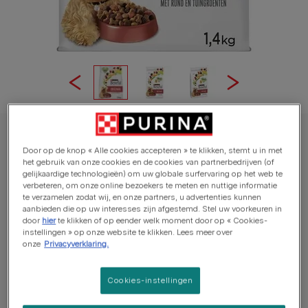
BENEFUL® Original met Rund, Tuingroenten en Vitaminen hondenvoer
Door op de knop « Alle cookies accepteren » te klikken, stemt u in met
BENEFUL® Original met Rund, Tuingroenten
het gebruik van onze cookies en de cookies van partnerbedrijven (of
gelijkaardige technologieën) om uw globale surfervaring op het web te
en Vitaminen hondenvoer
verbeteren, om onze online bezoekers te meten en nuttige informatie
te verzamelen zodat wij, en onze partners, u advertenties kunnen
aanbieden die op uw interesses zijn afgestemd. Stel uw voorkeuren in
Average:
5
(
1
vote)
door
hier
te klikken of op eender welk moment door op « Cookies-
instellingen » op onze website te klikken. Lees meer over
onze
Privacyverklaring.
Beschikbare formaten:
1.4kg
2.8kg
12kg
100% Compleet en Uitgebalanceerd.
Cookies-instellingen
Met zachte stukjes* & knapperige brokjes.