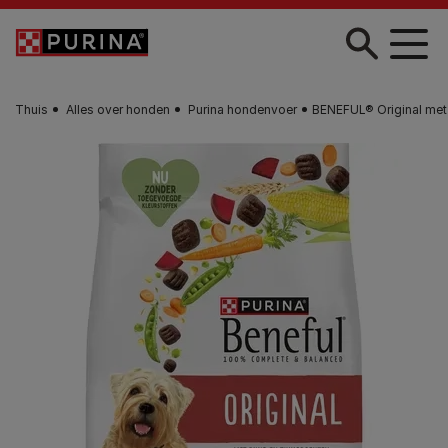
Skip to main content
Thuis
Alles over honden
Purina hondenvoer
BENEFUL® Original met