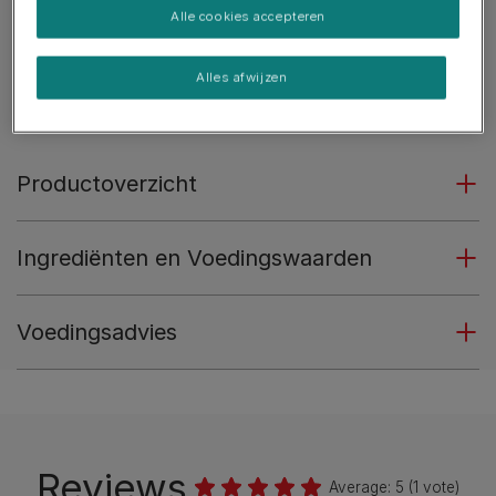
Alle cookies accepteren
Combinatie van verschillende vormen.
Geen toegevoegde kleurstoffen.
Alles afwijzen
Zie meer
Productoverzicht
Ingrediënten en Voedingswaarden
Voedingsadvies
Reviews
Average:
5
(
1
vote)