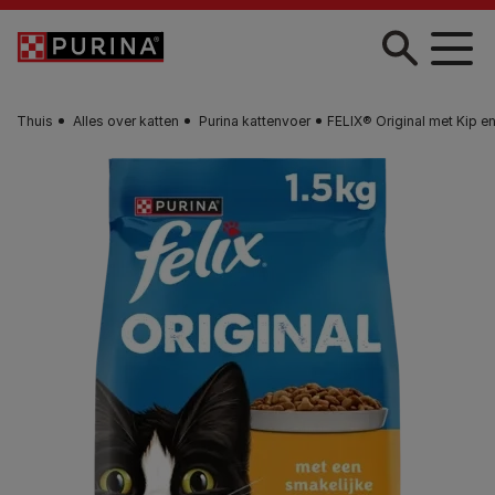
Skip to main content
Thuis
Alles over katten
Purina kattenvoer
FELIX® Original met Kip e