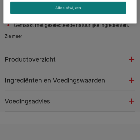
Met eiwitten van hoge kwaliteit.
Alles afwijzen
Met vitaminen en mineralen (Vitamine A, D & E).
Gemaakt met geselecteerde natuurlijke ingrediënten.
Zie meer
Productoverzicht
Ingrediënten en Voedingswaarden
Voedingsadvies