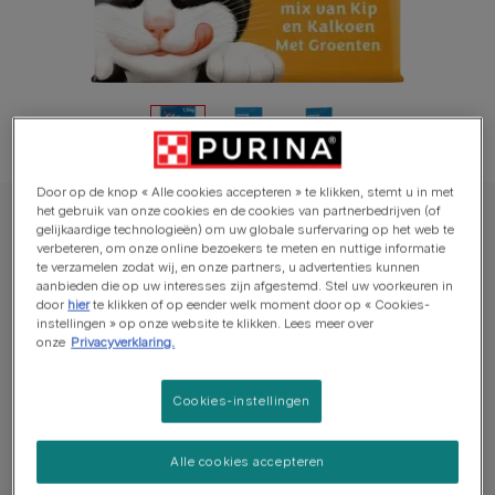
Door op de knop « Alle cookies accepteren » te klikken, stemt u in met
het gebruik van onze cookies en de cookies van partnerbedrijven (of
FELIX® Original met Kip en Kalkoen en met Groenten kattenvoer
gelijkaardige technologieën) om uw globale surfervaring op het web te
verbeteren, om onze online bezoekers te meten en nuttige informatie
FELIX® Original met Kip en Kalkoen en met
te verzamelen zodat wij, en onze partners, u advertenties kunnen
Groenten kattenvoer
aanbieden die op uw interesses zijn afgestemd. Stel uw voorkeuren in
door
hier
te klikken of op eender welk moment door op « Cookies-
instellingen » op onze website te klikken. Lees meer over
Aantal reviews
onze
Privacyverklaring.
Beschikbare formaten:
1,5kg
2kg
7,5kg
Cookies-instellingen
Krokante kattenbrokjes met een smakelijke mix van kip
Alle cookies accepteren
en kalkoen.