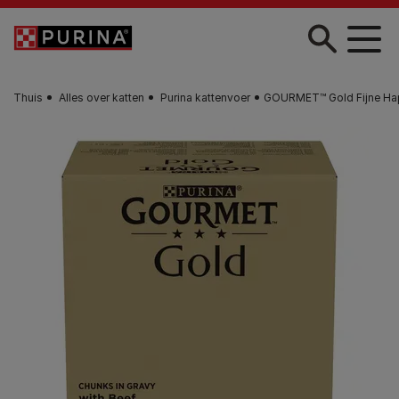
Skip to main content
Thuis
Alles over katten
Purina kattenvoer
GOURMET™ Gold Fijne Hapje