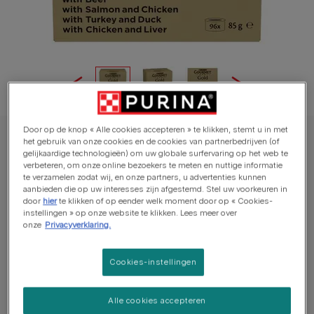
Door op de knop « Alle cookies accepteren » te klikken, stemt u in met
het gebruik van onze cookies en de cookies van partnerbedrijven (of
GOURMET™ kattenvoer nat
gelijkaardige technologieën) om uw globale surfervaring op het web te
GOURMET™ Gold Fijne Hapjes in Saus met
verbeteren, om onze online bezoekers te meten en nuttige informatie
te verzamelen zodat wij, en onze partners, u advertenties kunnen
Rund, met Kip en Lever, met Zalm en Kip,
aanbieden die op uw interesses zijn afgestemd. Stel uw voorkeuren in
met Kalkoen en Eend kattenvoer nat
door
hier
te klikken of op eender welk moment door op « Cookies-
instellingen » op onze website te klikken. Lees meer over
onze
Privacyverklaring.
Aantal reviews
Cookies-instellingen
Beschikbare formaten:
96x85g
Fijne Hapjes in saus.
Alle cookies accepteren