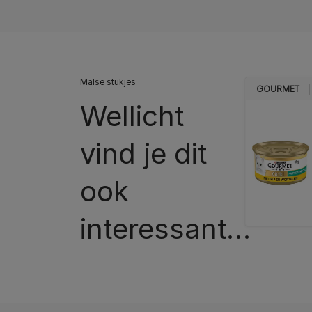
Malse stukjes
GOURMET
Wellicht
vind je dit
ook
interessant…