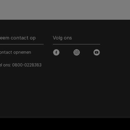
eem contact op
Volg ons
ontact opnemen
facebook
instagram
youtube
el ons:
0800-0228383