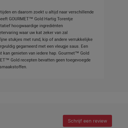
tijden en daarom zoekt u altijd naar verschillende
 heeft GOURMET™ Gold Hartig Torentje
itatief hoogwaardige ingrediënten
etervaring waar uw kat zeker van zal
ne stukjes met rund, kip of andere verrukkelijke
rgvuldig gegarneerd met een vleugje saus. Een
at kan genieten van iedere hap. Gourmet™ Gold
URMET™ Gold recepten bevatten geen toegevoegde
 smaakstoffen.
Schrijf een review