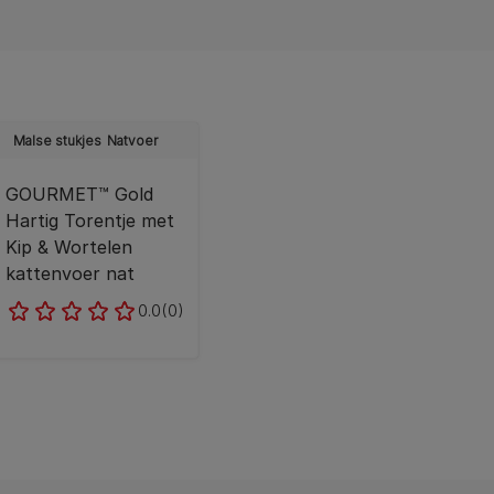
Malse stukjes
Natvoer
GOURMET™ Gold
Hartig Torentje met
Kip & Wortelen
kattenvoer nat
0.0
(0)