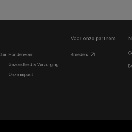
Voor onze partners
N
C
dier
Hondenvoer
Breeders​
Gezondheid & Verzorging
B
Onze impact