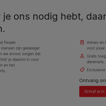
je ons nodig hebt, daar
n.
nd People
Advies en 
n mensen zijn gelukkiger
voor jouw h
en we ervoor zorgen dat
Gratis toe
hrijf je daarom in voor
dierenarts​.
en en het
Exclusieve
rts.
Ontvang on
Schrijf je in