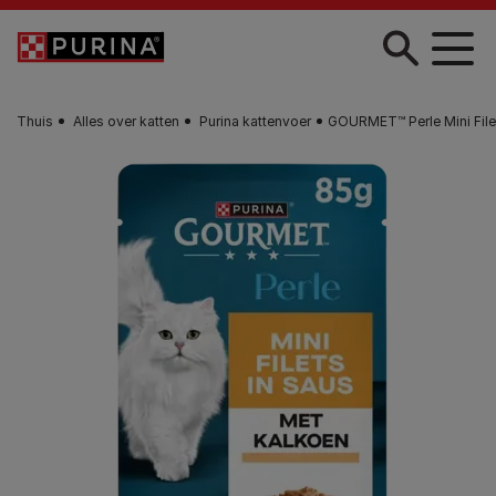
Skip to main content
Thuis
Alles over katten
Purina kattenvoer
GOURMET™ Perle Mini Filet