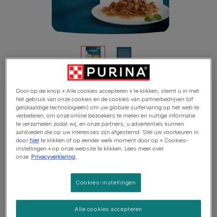
Door op de knop « Alle cookies accepteren » te klikken, stemt u in met
GOURMET™ kattenvoer nat
het gebruik van onze cookies en de cookies van partnerbedrijven (of
gelijkaardige technologieën) om uw globale surfervaring op het web te
GOURMET™ Perle Mini Filets in Saus met
verbeteren, om onze online bezoekers te meten en nuttige informatie
Kalkoen kattenvoer nat
te verzamelen zodat wij, en onze partners, u advertenties kunnen
aanbieden die op uw interesses zijn afgestemd. Stel uw voorkeuren in
door
hier
te klikken of op eender welk moment door op « Cookies-
Aantal reviews
instellingen » op onze website te klikken. Lees meer over
onze
Privacyverklaring.
Beschikbare formaten:
85g
Cookies-instellingen
Onze Perle Mini Filets in Saus, gesneden in fijne mini
filets en geserveerd in een heerlijke saus om uw kat te
Alle cookies accepteren