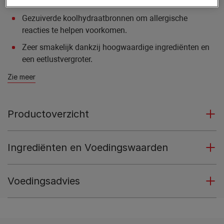
voorkomen.
Gezuiverde koolhydraatbronnen om allergische
reacties te helpen voorkomen.
Zeer smakelijk dankzij hoogwaardige ingrediënten en
een eetlustvergroter.
Zie meer
Productoverzicht
Ingrediënten en Voedingswaarden
Voedingsadvies