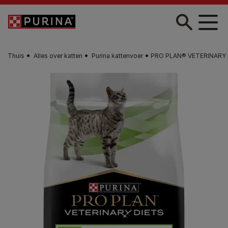
Skip to main content
Thuis
Alles over katten
Purina kattenvoer
PRO PLAN® VETERINARY DI