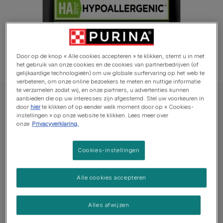
Door op de knop « Alle cookies accepteren » te klikken, stemt u in met
het gebruik van onze cookies en de cookies van partnerbedrijven (of
gelijkaardige technologieën) om uw globale surfervaring op het web te
verbeteren, om onze online bezoekers te meten en nuttige informatie
te verzamelen zodat wij, en onze partners, u advertenties kunnen
aanbieden die op uw interesses zijn afgestemd. Stel uw voorkeuren in
PRO PLAN® VETERINARY DIETS kattenvoer
door
hier
te klikken of op eender welk moment door op « Cookies-
PRO PLAN® VETERINARY DIETS Feline HA
instellingen » op onze website te klikken. Lees meer over
onze
Privacyverklaring.
St/Ox Hypoallergenic
Cookies-instellingen
Average:
5
(
1
vote)
Alle cookies accepteren
Beschikbare formaten:
1.3kg
3.5 kg
Een enkelvoudige gehydrolyseerde eiwitbron met een
Alles afwijzen
laag molecuulgewicht om allergische reacties te helpen