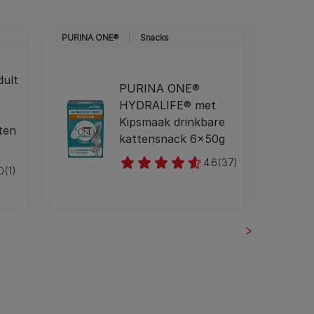
PURINA ONE®
Snacks
PURINA
ult
PURINA ONE®
HYDRALIFE® met
Kipsmaak drinkbare
ten
kattensnack 6x50g
4.6
(37)
0
(1)