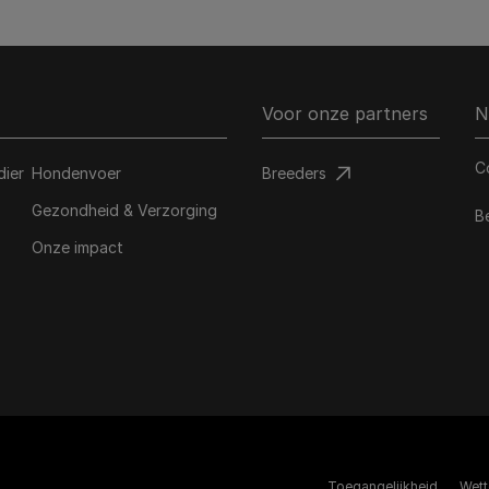
Voor onze partners
N
C
dier
Hondenvoer
Breeders​
Gezondheid & Verzorging
B
Onze impact
Toegangelijkheid
Wett