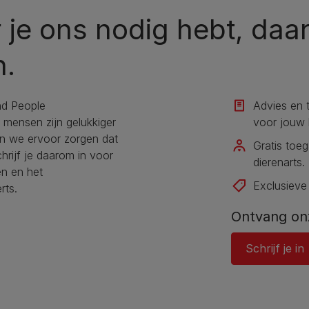
je ons nodig hebt, daar
n.
nd People
Advies en 
n mensen zijn gelukkiger
voor jouw h
en we ervoor zorgen dat
Gratis toe
hrijf je daarom in voor
dierenarts​.
en en het
Exclusieve
rts.
Ontvang on
Schrijf je in