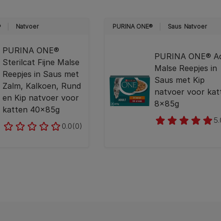
®
Natvoer
PURINA ONE®
Saus
Natvoer
PURINA ONE®
PURINA ONE® Ad
Sterilcat Fijne Malse
Malse Reepjes in
Reepjes in Saus met
Saus met Kip
Zalm, Kalkoen, Rund
natvoer voor kat
en Kip natvoer voor
8x85g
katten 40x85g
5.
0.0
(0)