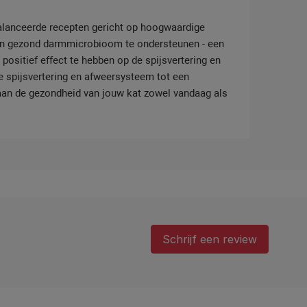
alanceerde recepten gericht op hoogwaardige
en gezond darmmicrobioom te ondersteunen - een
ositief effect te hebben op de spijsvertering en
e spijsvertering en afweersysteem tot een
n aan de gezondheid van jouw kat zowel vandaag als
Schrijf een review