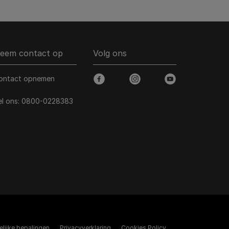
eem contact op
Volg ons
ontact opnemen
facebook
instagram
youtube
el ons:
0800-0228383
elijke bepalingen​
Privacyverklaring
Cookies Policy