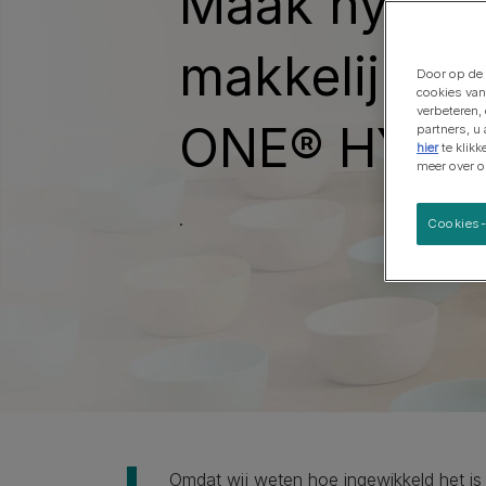
Maak hydrat
Grote rassen
makkelijk m
Door op de 
cookies van
verbeteren,
ONE® HYDR
partners, u
hier
te klik
meer over 
.
Cookies-
Omdat wij weten hoe ingewikkeld het i