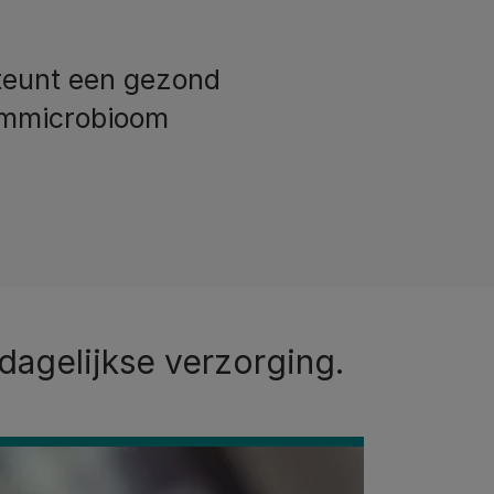
teunt een gezond
mmicrobioom
agelijkse verzorging.