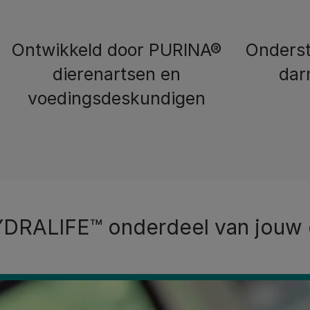
Ontwikkeld door PURINA®
Onders
dierenartsen en
dar
voedingsdeskundigen
RALIFE™ onderdeel van jouw d