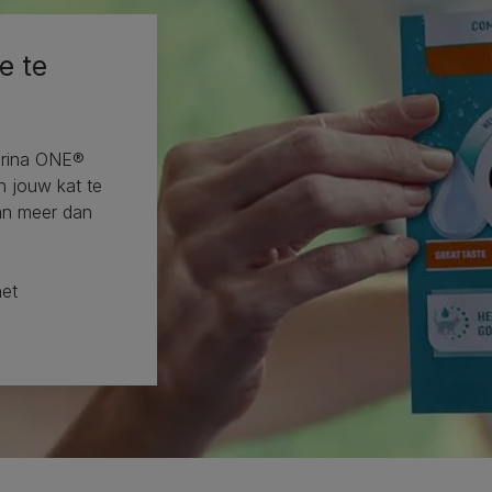
e te
urina ONE®
n jouw kat te
an meer dan
het