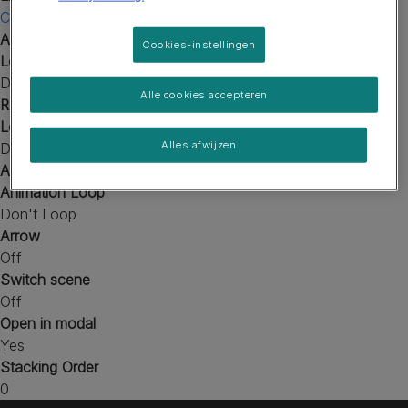
Cat - Park - Cat breeds [Quiz]
Audio
Cookies-instellingen
Loop Audio
Don't Loop
Alle cookies accepteren
Reward Audio
Loop Audio
Alles afwijzen
Don't Loop
Animation
Animation Loop
Don't Loop
Arrow
Off
Switch scene
Off
Open in modal
Yes
Stacking Order
0