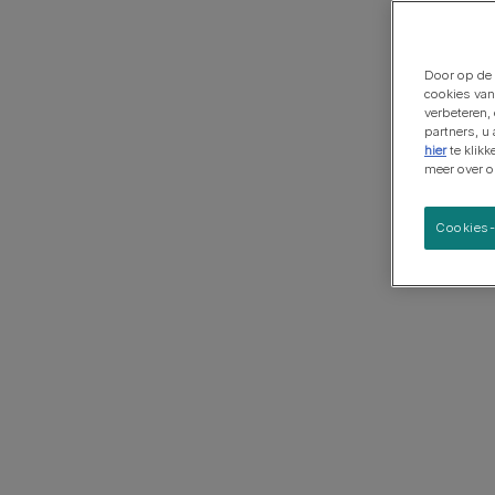
Grote rassen
Door op de 
cookies van
verbeteren,
partners, u
hier
te klik
meer over 
Cookies-