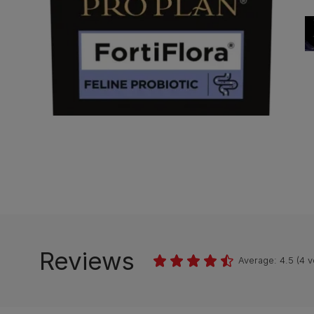
Reviews
Average:
4.5
(
4
v