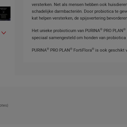
versterken. Net als mensen hebben ook huisdieren 
schadelijke darmbacteriën. Door probiotica te gev
kat helpen versterken, de spijsvertering bevorderen
®
®
Het unieke probioticum van PURINA
PRO PLAN
speciaal samengesteld om honden van probiotica te
®
®
®
PURINA
PRO PLAN
FortiFlora
is ook geschikt v
otes)