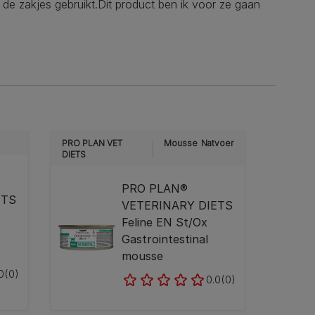
ij de zakjes gebruikt.Dit product ben ik voor ze gaan
PRO PLAN VET
Mousse
Natvoer
DIETS
PRO PLAN®
ETS
VETERINARY DIETS
Feline EN St/Ox
Gastrointestinal
mousse
0
(0)
0.0
(0)