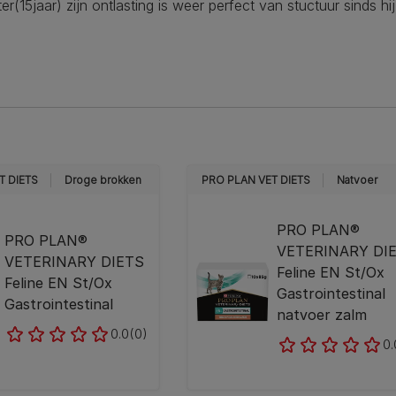
ter(15jaar) zijn ontlasting is weer perfect van stuctuur sinds h
T DIETS
Droge brokken
PRO PLAN VET DIETS
Natvoer
PRO PLAN®
PRO PLAN®
VETERINARY DI
VETERINARY DIETS
Feline EN St/Ox
Feline EN St/Ox
Gastrointestinal
Gastrointestinal
natvoer zalm
0.0
(0)
0.