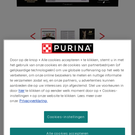
Door op de knop « Alle cookies accepteren » te klikken, stemt u in met
PRO PLAN® natvoer
het gebruik van onze cookies en de cookies van partnerbedrijven (of
PURINA® PRO PLAN® Kitten natvoer
gelijkaardige technologieën) om uw globale surfervaring op het web te
verbeteren, om onze online bezoekers te meten en nuttige informatie
Healthy Start Malse Stukjes Kalkoen in
te verzamelen zodat wij, en onze partners, u advertenties kunnen
Saus
aanbieden die op uw interesses zijn afgestemd. Stel uw voorkeuren in
door
hier
te klikken of op eender welk moment door op « Cookies-
instellingen » op onze website te klikken. Lees meer over
Aantal reviews
onze
Privacyverklaring.
Beschikbare formaten:
10x85g
Cookies-instellingen
Helpt een gezond gezichtsvermogen en ontwikkeling
Alle cookies accepteren