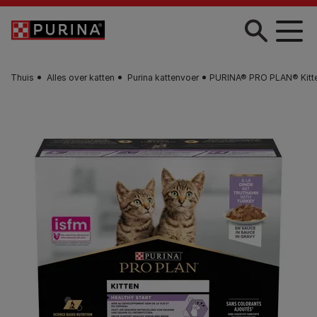
Skip to main content
Thuis
Alles over katten
Purina kattenvoer
PURINA® PRO PLAN® Kitten