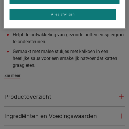
van de hersenen te ondersteunen.
Gezonde ontwikkeling van vitale functies ondersteund
Alles afwijzen
door de samenstelling van voedingsstoffen aangepast
op aan de groeifase.
Helpt de ontwikkeling van gezonde botten en spiergroei
te ondersteunen.
Gemaakt met malse stukjes met kalkoen in een
heerlijke saus voor een smakelijk natvoer dat katten
graag eten.
Zie meer
Productoverzicht
Ingrediënten en Voedingswaarden