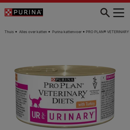
Skip to main content
Thuis
Alles over katten
Purina kattenvoer
PRO PLAN® VETERINARY DI