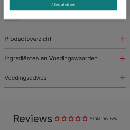
Matige hoeveelheid calorieën om het ideale
Alles afwijzen
lichaamsgewicht te helpen behouden.
Zie meer
Productoverzicht
Ingrediënten en Voedingswaarden
Voedingsadvies
Reviews
Aantal reviews