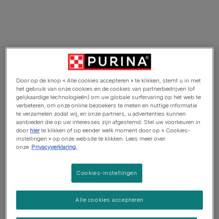
PRO PLAN® VETERINARY DIETS natvoer voor katten
PRO PLAN® VETERINARY DIETS Feline UR
Door op de knop « Alle cookies accepteren » te klikken, stemt u in met
het gebruik van onze cookies en de cookies van partnerbedrijven (of
St/Ox Urinary Mousse kalkoen
gelijkaardige technologieën) om uw globale surfervaring op het web te
verbeteren, om onze online bezoekers te meten en nuttige informatie
te verzamelen zodat wij, en onze partners, u advertenties kunnen
Aantal reviews
aanbieden die op uw interesses zijn afgestemd. Stel uw voorkeuren in
door
hier
te klikken of op eender welk moment door op « Cookies-
instellingen » op onze website te klikken. Lees meer over
Beschikbare formaten:
195g
onze
Privacyverklaring.
Bevordert een zure urine om de vorming van
struvietstenen in de urine te helpen verminderen en het
Cookies-instellingen
oplossen te helpen bevorderen.
Alle cookies accepteren
Bevordert de oplossing van urinaire struvietstenen.