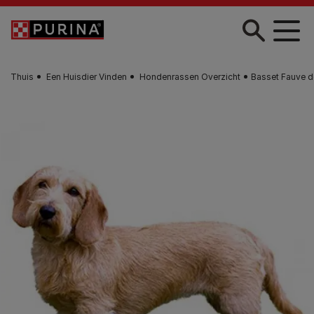
Skip to main content
Thuis
Een Huisdier Vinden
Hondenrassen Overzicht
Basset Fauve d