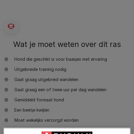
Wat je moet weten over dit ras
Hond die geschikt is voor baasjes met ervaring
Uitgebreide training nodig
Gaat graag uitgebreid wandelen
Gaat graag een of twee uur per dag wandelen
Gemiddeld formaat hond
Een beetje kwijlen
Moet wekelijks verzorgd worden
Blaffende en spraakzame hond