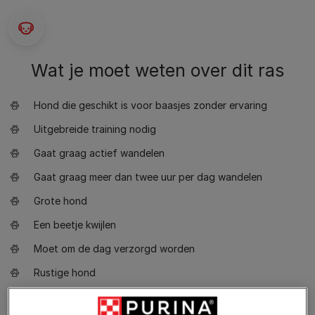
Wat je moet weten over dit ras
Hond die geschikt is voor baasjes zonder ervaring
Uitgebreide training nodig
Gaat graag actief wandelen
Gaat graag meer dan twee uur per dag wandelen
Grote hond
Een beetje kwijlen
Moet om de dag verzorgd worden
Rustige hond
Geen waakhond