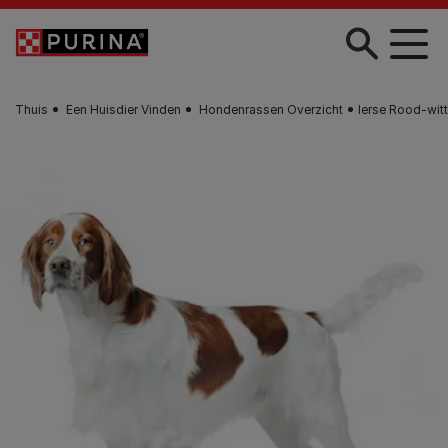
Skip to main content
Thuis
Een Huisdier Vinden
Hondenrassen Overzicht
Ierse Rood-witt