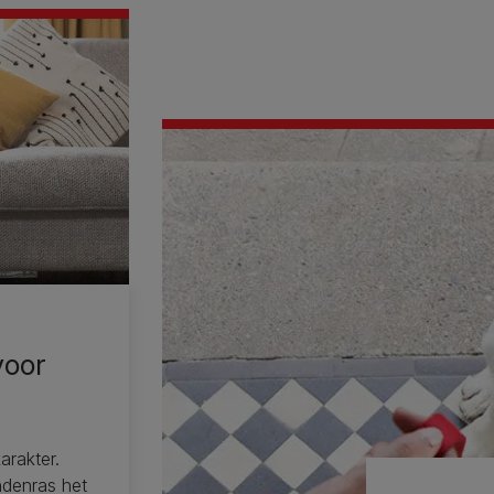
voor
arakter.
ndenras het