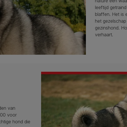
nature een waa
leeftijd getra
blaffen. Het is
het gezelschap
gezinshond. Hou
verhaart.
nden van
000 voor
htige hond die