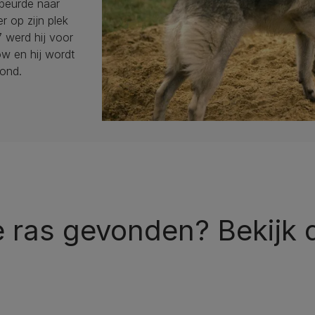
speurde naar
r op zijn plek
7 werd hij voor
w en hij wordt
hond.
te ras gevonden? Bekijk