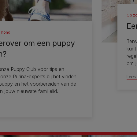
Op zo
Ee
n hond
Terw
erover om een ​​puppy
kunt
n?
rege
om j
onze Puppy Club voor tips en
onze Purina-experts bij het vinden
Lees
 puppy en het voorbereiden van de
n jouw nieuwste familielid.