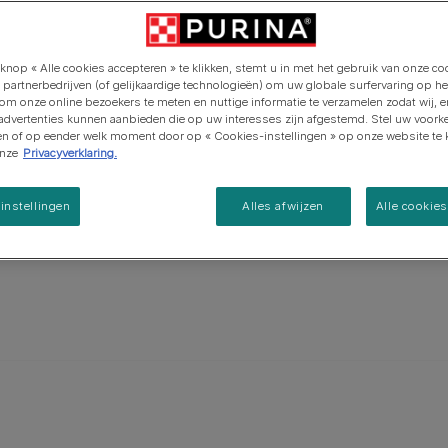
Purina ONE
Pro Plan Veterinary Diets
Ontdek onze inspanningen op
ongen vorm
het gebied van regeneratieve
Alle voedingsadviezen
Alle merken
Alle merken
heeft een
landbouw
eer 23kg,
knop « Alle cookies accepteren » te klikken, stemt u in met het gebruik van onze co
 partnerbedrijven (of gelijkaardige technologieën) om uw globale surfervaring op he
kke,
 om onze online bezoekers te meten en nuttige informatie te verzamelen zodat wij, 
ijn. De
 advertenties kunnen aanbieden die op uw interesses zijn afgestemd. Stel uw voork
ken of op eender welk moment door op « Cookies-instellingen » op onze website te k
onze
Privacyverklaring.
instellingen
Alles afwijzen
Alle cookie