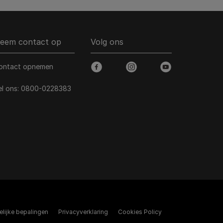
eem contact op
Volg ons
ontact opnemen
facebook
instagram
youtube
el ons:
0800-0228383
elijke bepalingen​
Privacyverklaring
Cookies Policy