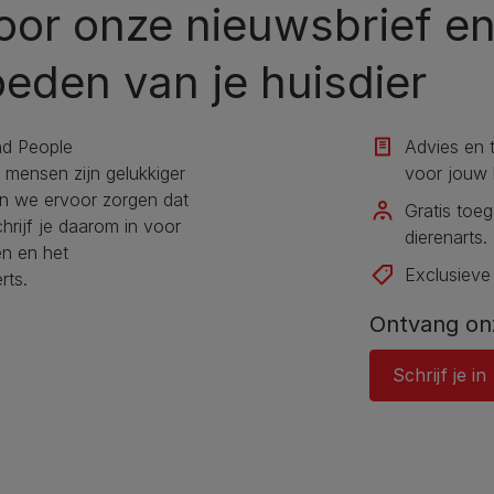
 voor onze nieuwsbrief e
oeden van je huisdier
nd People
Advies en 
n mensen zijn gelukkiger
voor jouw h
en we ervoor zorgen dat
Gratis toe
hrijf je daarom in voor
dierenarts.
en en het
Exclusieve
rts.
Ontvang on
Schrijf je in