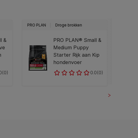
PRO PLAN
Droge brokken
PRO PL
l &
PRO PLAN® Small &
ive
Medium Puppy
m
Starter Rijk aan Kip
hondenvoer
0
(0)
0.0
(0)