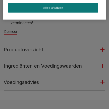
Om spierverlies en vorming van toxinen te helpen
Alles afwijzen
minimaliseren.
Om renale hypertensie en renale inflammatie te helpen
verminderen¹.
Zie meer
Productoverzicht
Ingrediënten en Voedingswaarden
Voedingsadvies