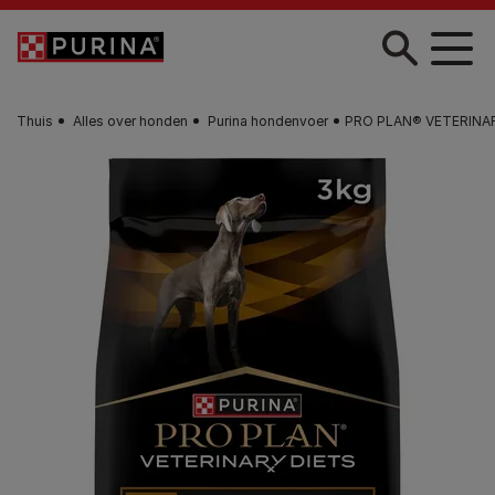
Skip to main content
Thuis
Alles over honden
Purina hondenvoer
PRO PLAN® VETERINARY