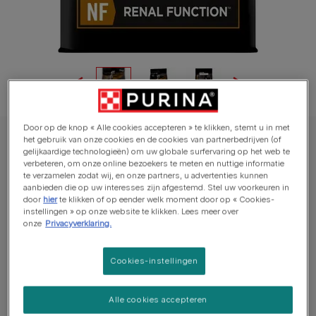
Door op de knop « Alle cookies accepteren » te klikken, stemt u in met
het gebruik van onze cookies en de cookies van partnerbedrijven (of
PRO PLAN® VETERINARY DIETS hondenvoer
gelijkaardige technologieën) om uw globale surfervaring op het web te
PRO PLAN® VETERINARY DIETS Canine NF
verbeteren, om onze online bezoekers te meten en nuttige informatie
te verzamelen zodat wij, en onze partners, u advertenties kunnen
Renal Function
aanbieden die op uw interesses zijn afgestemd. Stel uw voorkeuren in
door
hier
te klikken of op eender welk moment door op « Cookies-
instellingen » op onze website te klikken. Lees meer over
Aantal reviews
onze
Privacyverklaring.
Beschikbare formaten:
3kg
12kg
Cookies-instellingen
Ter vertraging van de progressie van
nieraandoeningen.
Alle cookies accepteren