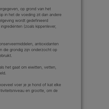
eergegeven, op grond van het
 kip in het de voeding zit dan andere
elgeving wordt gedefinieerd
 ingrediënten (zoals kippenlever,
onserveermiddelen, antioxidanten
en die grondig zijn onderzocht op
bruikt.
als het gaat om eiwitten, vetten,
eld.
hoeveel voer je je hond of kat elke
iviteitsniveau en grootte, om de