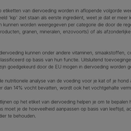
p etiketten van diervoeding worden in aflopende volgorde w
beeld 'kip' ziet staan als eerste ingrediënt, weet je dat er meer
nten kunnen worden weergegeven per categorie die door de reg
jproducten, granen, mineralen, enzovoorts) of als afzonderlijke
diervoeding kunnen onder andere vitaminen, smaakstoffen, c
lassificeerd op basis van hun functie. Uitsluitend toevoeging
 zijn goedgekeurd door de EU mogen in diervoeding worden ge
de nutritionele analyse van de voeding voor je kat of je hond 
eer dan 14% vocht bevatten, wordt ook het vochtgehalte verm
lijnen op het etiket van diervoeding helpen je om te bepalen 
moet je de hoeveelheid aanpassen op basis van leeftijd, act
dier te behouden.