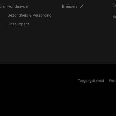
C
dier
Hondenvoer
Breeders​
Gezondheid & Verzorging
B
Onze impact
Toegangelijkheid
Wett