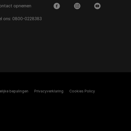
ontact opnemen
facebook
instagram
youtube
el ons:
0800-0228383
elijke bepalingen​
Privacyverklaring
Cookies Policy