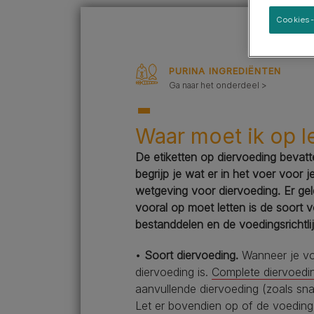
Grote rassen
Cookies-
PURINA INGREDIËNTEN
Ga naar het onderdeel >
Waar moet ik op l
De etiketten op diervoeding bevatte
begrijp je wat er in het voer voor 
wetgeving voor diervoeding. Er gel
vooral op moet letten is de soort 
bestanddelen en de voedingsrichtli
•
Soort diervoeding.
Wanneer je voe
diervoeding is.
Complete diervoedi
aanvullende diervoeding (zoals sn
Let er bovendien op of de voeding 