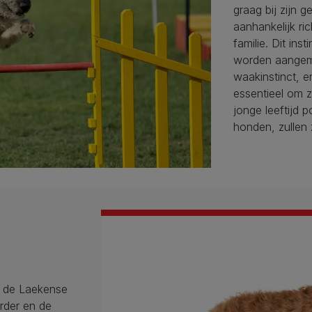
graag bij zijn g
aanhankelijk ri
familie. Dit inst
worden aangem
waakinstinct, e
essentieel om z
jonge leeftijd 
honden, zullen 
: de Laekense
rder en de