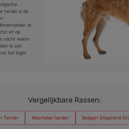
elgische
 herder is de
en
linnenvelden te
 zon en de
ge vacht waren
en te zijn.
oor het leger
Vergelijkbare Rassen:
n Terriër
Mechelse herder
Belgian Shepherd Gr