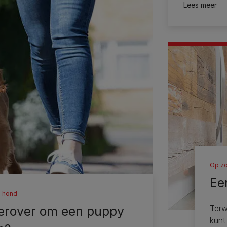
Lees meer
Op zo
Ee
n hond
Terw
erover om een ​​puppy
kunt