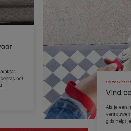
voor
arakter.
ndenras het
Op zoek naar 
t.
Vind e
Als je een 
vertrouwen
gids helpt j