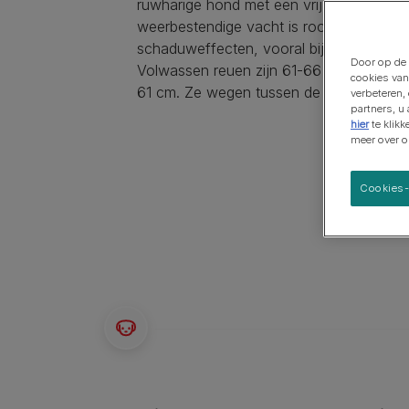
ruwharige hond met een vrij vierkant silh
Grote rassen
weerbestendige vacht is roodachtig met
schaduweffecten, vooral bij de kop en de
Door op de 
Volwassen reuen zijn 61-66 cm hoog en
cookies van
61 cm. Ze wegen tussen de 27,5 en 28,5
verbeteren,
partners, u
hier
te klik
meer over 
Cookies-