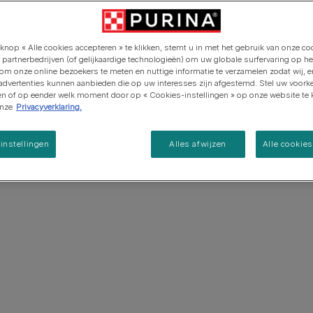
ouet. De
Purina ONE
Pro Plan Veterinary Diets
Ontdek onze inspanningen op
het gebied van regeneratieve
Alle voedingsadviezen
 zwarte
Alle merken
Alle merken
landbouw
 staart.
knop « Alle cookies accepteren » te klikken, stemt u in met het gebruik van onze co
 teven 56-
 partnerbedrijven (of gelijkaardige technologieën) om uw globale surfervaring op he
 kg.
 om onze online bezoekers te meten en nuttige informatie te verzamelen zodat wij, 
 advertenties kunnen aanbieden die op uw interesses zijn afgestemd. Stel uw voork
ken of op eender welk moment door op « Cookies-instellingen » op onze website te k
onze
Privacyverklaring.
instellingen
Alles afwijzen
Alle cookie