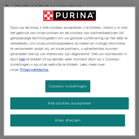
Waakhond. Blaft en waarschuwt
Heeft misschien wat training nodig om met andere dieren
samen te wonen
Door op de knop « Alle cookies accepteren » te klikken, stemt u in met
het gebruik van onze cookies en de cookies van partnerbedrijven (of
gelijkaardige technologieën) om uw globale surfervaring op het web te
verbeteren, om onze online bezoekers te meten en nuttige informatie
te verzamelen zodat wij, en onze partners, u advertenties kunnen
aanbieden die op uw interesses zijn afgestemd. Stel uw voorkeuren in
door
hier
te klikken of op eender welk moment door op « Cookies-
instellingen » op onze website te klikken. Lees meer over
onze
Privacyverklaring.
Cookies-instellingen
Alle cookies accepteren
Alles afwijzen