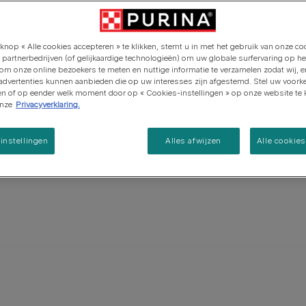
 hond. Zijn
Purina ONE
Pro Plan Veterinary Diets
Ontdek onze inspanningen op
het gebied van regeneratieve
Alle voedingsadviezen
 met zwarte,
Alle merken
Alle merken
landbouw
kken.
knop « Alle cookies accepteren » te klikken, stemt u in met het gebruik van onze co
 39cm hoog
 partnerbedrijven (of gelijkaardige technologieën) om uw globale surfervaring op he
ts kleiner.
 om onze online bezoekers te meten en nuttige informatie te verzamelen zodat wij, 
 advertenties kunnen aanbieden die op uw interesses zijn afgestemd. Stel uw voork
ken of op eender welk moment door op « Cookies-instellingen » op onze website te k
onze
Privacyverklaring.
instellingen
Alles afwijzen
Alle cookie