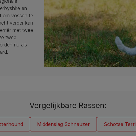
egionale
Derbyshire en
kt om vossen te
jacht verder kan
erriër met twee
eze twee
orden nu als
ard.
Vergelijkbare Rassen:
tterhound
Middenslag Schnauzer
Schotse Terri