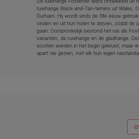
De ruwharige Foxterriër werd ontwikkeld uit r
ruwharige Black-and-Tan-terriërs uit Wales, 
Durham. Hij wordt sinds de 19e eeuw gebrui
vinden en uit hun holen te drijven, zodat de 
gaan. Oorspronkelijk bestond het ras als Foxt
varianten, de ruwharige en de gladharige. D
soorten werden in het begin gekruist, maar w
apart ras gezien, met elk hun eigen rasstanda
O