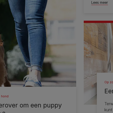
Lees meer
Op zo
Ee
n hond
Terw
erover om een ​​puppy
kunt