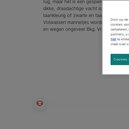
rug, maar het is een gespierde, krachtige
Grote rassen
dikke, draadachtige vacht is meestal wit
taankleurig of zwarte en taankleurige vle
Door op de 
Volwassen mannetjes worden maximaal
cookies van
en wegen ongeveer 8kg. Vrouwtjes zijn ie
verbeteren,
partners, u
hier
te klik
meer over 
Cookies-