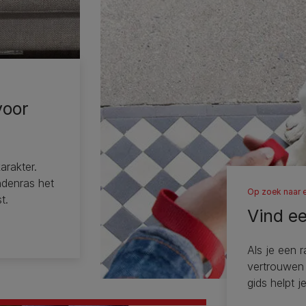
voor
arakter.
ndenras het
Op zoek naar 
t.
Vind e
Als je een 
vertrouwen
gids helpt j