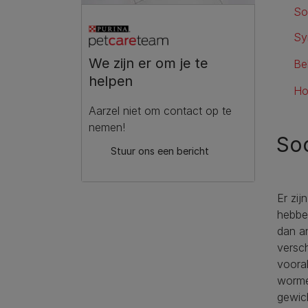
So
Sy
We zijn er om je te
Be
helpen
Ho
Aarzel niet om contact op te
nemen!
So
Stuur ons een bericht
Er zij
hebbe
dan a
versc
vooral
worme
gewich