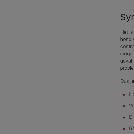
Sy
Het is
hond w
contro
mogeli
geval 
proble
Dus j
Ho
Ve
Di
Ge