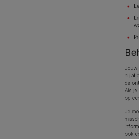
Ee
Er
wo
Pr
Be
Jouw p
hij al
de ont
Als j
op ee
Je mo
missch
infor
ook e