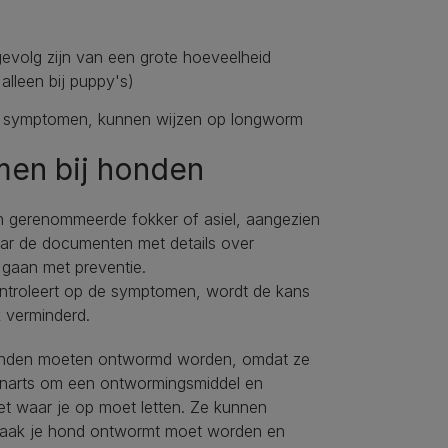
 gevolg zijn van een grote hoeveelheid
alleen bij puppy's)
re symptomen, kunnen wijzen op longworm
men bij honden
en gerenommeerde fokker of asiel, aangezien
waar de documenten met details over
 gaan met preventie.
ontroleert op de symptomen, wordt de kans
k verminderd.
honden moeten ontwormd worden, omdat ze
enarts om een ​​ontwormingsmiddel en
t waar je op moet letten. Ze kunnen
vaak je hond ontwormt moet worden en