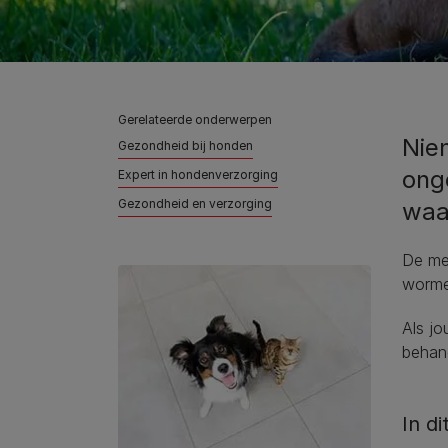
Gerelateerde onderwerpen
Nie
Gezondheid bij honden​
ong
Expert in hondenverzorging
Gezondheid en verzorging
waar
De me
worme
Als jo
behand
In di