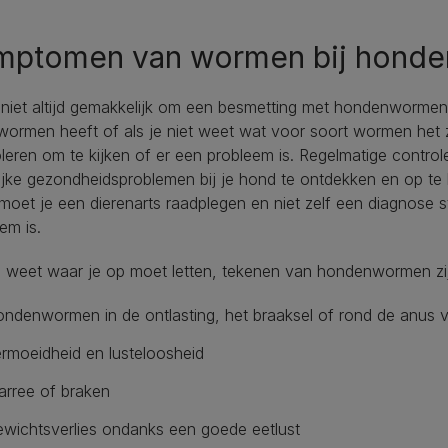
mptomen van wormen bij hond
 niet altijd gemakkelijk om een besmetting met hondenwormen 
ormen heeft of als je niet weet wat voor soort wormen het zi
leren om te kijken of er een probleem is. Regelmatige contro
jke gezondheidsproblemen bij je hond te ontdekken en op te l
moet je een dierenarts raadplegen en niet zelf een diagnose st
em is.
e weet waar je op moet letten, tekenen van hondenwormen zi
ndenwormen in de ontlasting, het braaksel of rond de anus 
rmoeidheid en lusteloosheid
arree of braken
wichtsverlies ondanks een goede eetlust