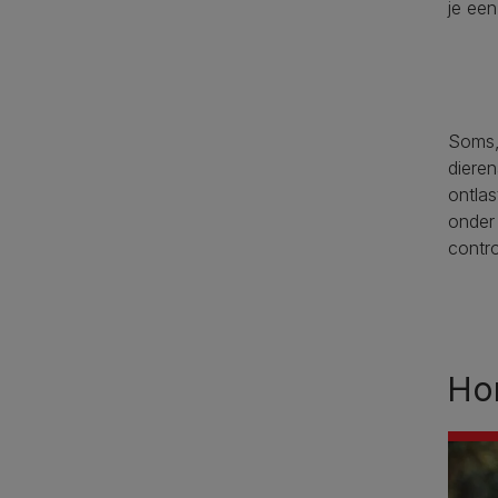
je ee
Soms,
dieren
ontlas
onder
contr
Ho