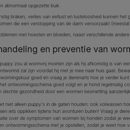
n abnormaal opgezette buik
nstig braken, verlies van eetlust en lusteloosheid kunnen het
rmen die een verstopping van de darm veroorzaakt (meestal 
oblemen met hoesten en bloeden, naast verschillende ande
handeling en preventie van wor
uppy zou al wormvrij moeten zijn als hij afkomstig is van e
 ontwormd zal zijn voordat hij met je mee naar huis gaat. Be
wormingskuur goed en vraag je dierenarts hoe je verder kunt
e het ontwormingsschema goed volgt en je hond regelmatig c
n slechte gezondheid door een wormen besmetting aanzienlij
et niet alleen puppy's in de gaten houden: ook volwassen 
ien iets oppikken tijdens hun avonturen buiten! Vraag je dier
matie over de symptomen van wormen bij honden zodat je wee
en ontwormingsschema met je opstellen, zodat je weet hoe 