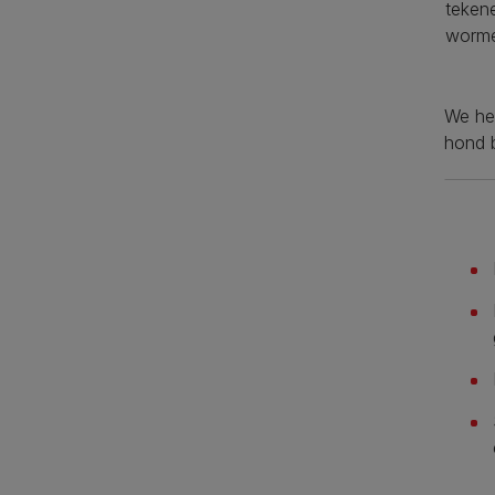
teken
worme
We he
hond 