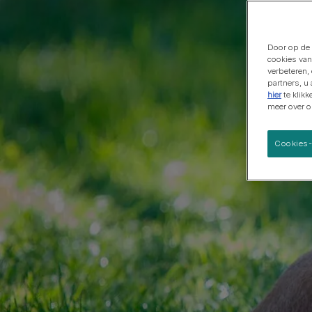
Grote rassen
Door op de 
cookies van
verbeteren,
partners, u
hier
te klik
meer over 
Cookies-