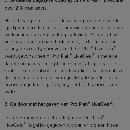
7. Verdeel de dagelijkse voeding van Pro Plan
LiveClear
over 2-3 maaltijden.
Het is belangrijk dat je kat de voeding op verschillende
tijdstippen van de dag eet, aangezien de neutraliserende
werking in de bek van je kat plaatsvindt. Als de kat de
hele dag door van haar brokjes eet, is dat acceptabel,
®
®
zolang de volledige hoeveelheid Pro Plan
LiveClear
®
®
wordt geconsumeerd. Pro Plan
LiveClear
moet elke
dag de primaire voedingsbron van je kat zijn, maar je
kunt af en toe natvoer of een traktatie toevoegen als ze
dat gewend is om haar extra gelukkig te houden. Zorg
ervoor dat je kat altijd toegang heeft tot schoon, vers
water.
®
®
8. Ga door met het geven van Pro Plan
LiveClear
.
®
Om de voordelen te behouden, moet Pro Plan
®
LiveClear
dagelijks gegeven worden en op een koele,