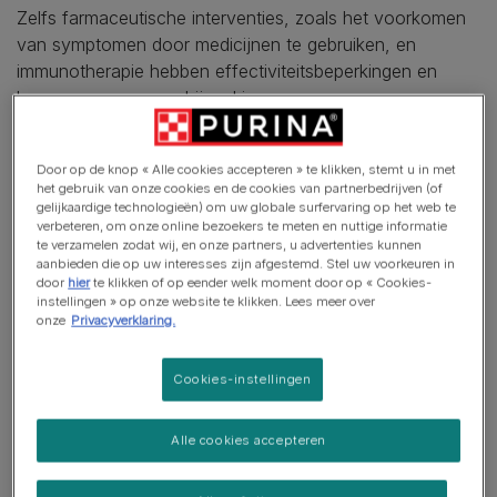
Zelfs farmaceutische interventies, zoals het voorkomen
van symptomen door medicijnen te gebruiken, en
immunotherapie hebben effectiviteitsbeperkingen en
kunnen zorgen voor bijwerkingen.
Door op de knop « Alle cookies accepteren » te klikken, stemt u in met
In dit artikel
het gebruik van onze cookies en de cookies van partnerbedrijven (of
gelijkaardige technologieën) om uw globale surfervaring op het web te
verbeteren, om onze online bezoekers te meten en nuttige informatie
Wat veroorzaakt allergische reacties bij katten?
te verzamelen zodat wij, en onze partners, u advertenties kunnen
aanbieden die op uw interesses zijn afgestemd. Stel uw voorkeuren in
Verminder kattenallergenen met Pro Plan® LiveClear®
door
hier
te klikken of op eender welk moment door op « Cookies-
instellingen » op onze website te klikken. Lees meer over
8 eenvoudige stappen om kattenallergenen thuis te reguleren
onze
Privacyverklaring.
Cookies-instellingen
Alle cookies accepteren