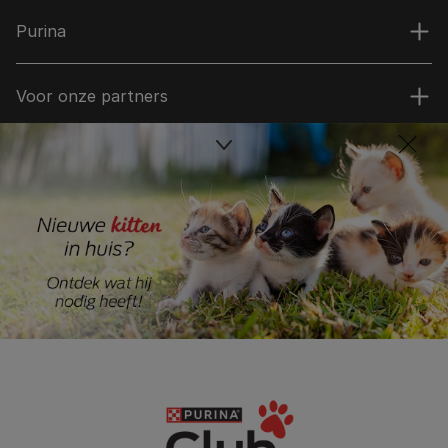
Purina
Voor onze partners
Volg ons
facebook
instagram
youtube
Neem contact op
Contact opnemen
Bel ons:
0800-0228383