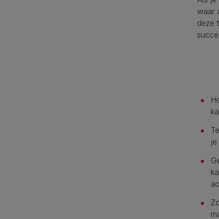
waar 
deze t
succes
Ho
ka
Te
je
Ge
ka
ac
Zo
ma