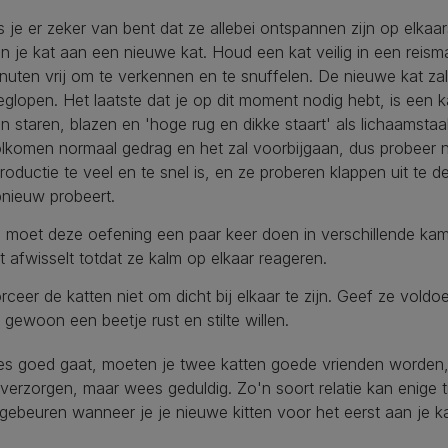
s je er zeker van bent dat ze allebei ontspannen zijn op elkaar
n je kat aan een nieuwe kat. Houd een kat veilig in een reis
nuten vrij om te verkennen en te snuffelen. De nieuwe kat zal
glopen. Het laatste dat je op dit moment nodig hebt, is een 
n staren, blazen en 'hoge rug en dikke staart' als lichaamstaa
lkomen normaal gedrag en het zal voorbijgaan, dus probeer ni
troductie te veel en te snel is, en ze proberen klappen uit te d
nieuw probeert.
 moet deze oefening een paar keer doen in verschillende kamers
t afwisselt totdat ze kalm op elkaar reageren.
rceer de katten niet om dicht bij elkaar te zijn. Geef ze vol
 gewoon een beetje rust en stilte willen.
lles goed gaat, moeten je twee katten goede vrienden worde
verzorgen, maar wees geduldig. Zo'n soort relatie kan enige ti
 gebeuren wanneer je je nieuwe kitten voor het eerst aan je ka