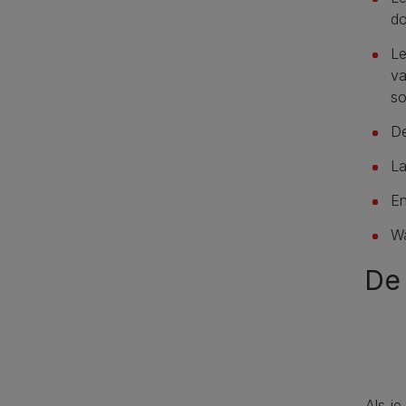
d
Le
va
so
De
La
En
Wa
De
Als j