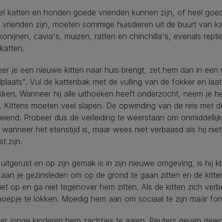
l katten en honden goede vrienden kunnen zijn, of heel goed
vrienden zijn, moeten sommige huisdieren uit de buurt van k
konijnen, cavia's, muizen, ratten en chinchilla's, evenals rep
 katten.
r je een nieuwe kitten naar huis brengt, zet hem dan in een ru
lplaats". Vul de kattenbak met de vulling van de fokker en la
ken. Wanneer hij alle uithoeken heeft onderzocht, neem je hem 
. Kittens moeten veel slapen. De opwinding van de reis met 
iend. Probeer dus de verleiding te weerstaan om onmiddellij
wanneer het etenstijd is, maar wees niet verbaasd als hij nie
st zijn.
j uitgerust en op zijn gemak is in zijn nieuwe omgeving, is hij 
aan je gezinsleden om op de grond te gaan zitten en de kitten 
et op en ga niet tegenover hem zitten. Als de kitten zich ver
oepje te lokken. Moedig hem aan om sociaal te zijn maar for
er jonge kinderen hem zachtjes te aaien. Peuters geven gewoon