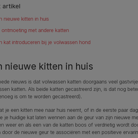
t artikel
n nieuwe kitten in huis
 ontmoeting met andere katten
n kat introduceren bij je volwassen hond
 nieuwe kitten in huis
ede nieuws is dat volwassen katten doorgaans veel gastvrijer
sen katten. Als beide katten gecastreerd zijn, is dat nog beter 
enoeg is om te worden gecastreerd).
t je een kitten mee naar huis neemt, of in de eerste paar dage
e je huidige kat laten wennen aan de geur van zijn nieuwe me
n weer en als een van de katten boos of verdrietig wordt door
 door de nieuwe geur te associëren met een positieve ervari