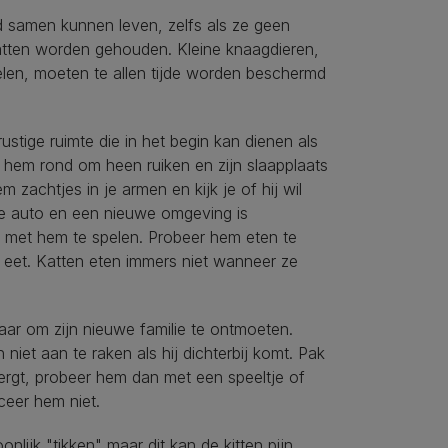
 samen kunnen leven, zelfs als ze geen
atten worden gehouden. Kleine knaagdieren,
tielen, moeten te allen tijde worden beschermd
stige ruimte die in het begin kan dienen als
at hem rond om heen ruiken en zijn slaapplaats
zachtjes in je armen en kijk je of hij wil
de auto en een nieuwe omgeving is
k met hem te spelen. Probeer hem eten te
t eet. Katten eten immers niet wanneer ze
klaar om zijn nieuwe familie te ontmoeten.
niet aan te raken als hij dichterbij komt. Pak
bergt, probeer hem dan met een speeltje of
ceer hem niet.
lijk "tikken" maar dit kan de kitten pijn