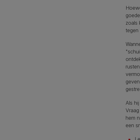
Hoewe
goede 
zoals 
tegen
Wannee
"schui
ontdek
rusten
vermoe
geven 
gestre
Als hi
Vraag 
hem ni
een sn
Le