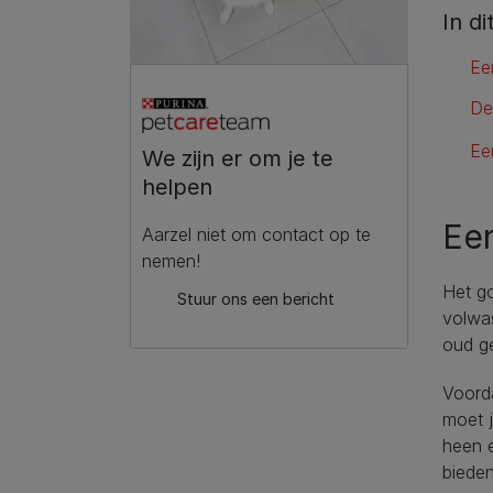
In di
Ee
De
Ee
We zijn er om je te
helpen
Een
Aarzel niet om contact op te
nemen!
Het go
Stuur ons een bericht
volwas
oud g
Voorda
moet j
heen e
bieden