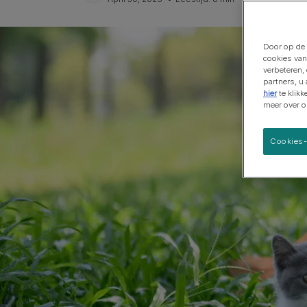
Grote rassen
Door op de 
cookies van
verbeteren,
partners, u
hier
te klik
meer over 
Cookies-