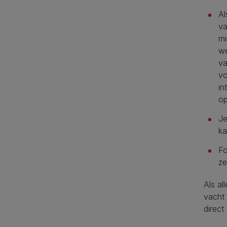
Al
va
mi
we
va
vo
in
op
Je
ka
Fo
ze
Als a
vacht 
direct