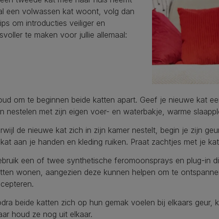
al een volwassen kat woont, volg dan
ips om introducties veiliger en
voller te maken voor jullie allemaal:
ud om te beginnen beide katten apart. Geef je nieuwe kat ee
n nestelen met zijn eigen voer- en waterbakje, warme slaappl
rwijl de nieuwe kat zich in zijn kamer nestelt, begin je zijn ge
 kat aan je handen en kleding ruiken. Praat zachtjes met je ka
bruik een of twee synthetische feromoonsprays en plug-in dif
tten wonen, aangezien deze kunnen helpen om te ontspannen
cepteren.
dra beide katten zich op hun gemak voelen bij elkaars geur, ku
ar houd ze nog uit elkaar.