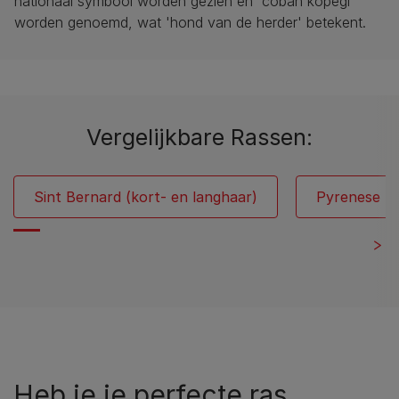
nationaal symbool worden gezien en 'coban kopegi'
worden genoemd, wat 'hond van de herder' betekent.
Vergelijkbare Rassen:
Sint Bernard (kort- en langhaar)
Pyrenese B
Heb je je perfecte ras