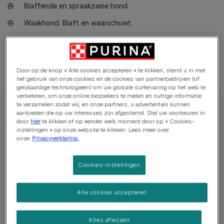
Blaffende en spraakzame hond
Waakhond. Blaft en waarschuwt
Heeft misschien wat training nodig om met andere dieren
samen te wonen
Door op de knop « Alle cookies accepteren » te klikken, stemt u in met
het gebruik van onze cookies en de cookies van partnerbedrijven (of
gelijkaardige technologieën) om uw globale surfervaring op het web te
verbeteren, om onze online bezoekers te meten en nuttige informatie
te verzamelen zodat wij, en onze partners, u advertenties kunnen
aanbieden die op uw interesses zijn afgestemd. Stel uw voorkeuren in
door
hier
te klikken of op eender welk moment door op « Cookies-
instellingen » op onze website te klikken. Lees meer over
onze
Privacyverklaring.
Belangrijke gegevens
Cookies-instellingen
Alle cookies accepteren
Eigenschappen
Alles afwijzen