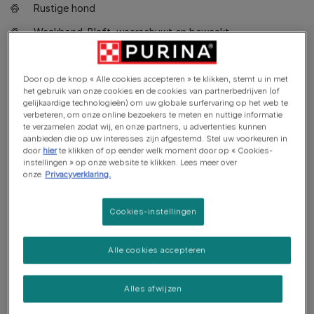
Rustige hond
Waakhond. Blaft, waarschuwt en bewaakt
Heeft misschien wat training nodig om met andere dieren
samen te wonen
Door op de knop « Alle cookies accepteren » te klikken, stemt u in met
het gebruik van onze cookies en de cookies van partnerbedrijven (of
gelijkaardige technologieën) om uw globale surfervaring op het web te
verbeteren, om onze online bezoekers te meten en nuttige informatie
te verzamelen zodat wij, en onze partners, u advertenties kunnen
aanbieden die op uw interesses zijn afgestemd. Stel uw voorkeuren in
door
hier
te klikken of op eender welk moment door op « Cookies-
instellingen » op onze website te klikken. Lees meer over
onze
Privacyverklaring.
Cookies-instellingen
Alle cookies accepteren
Alles afwijzen