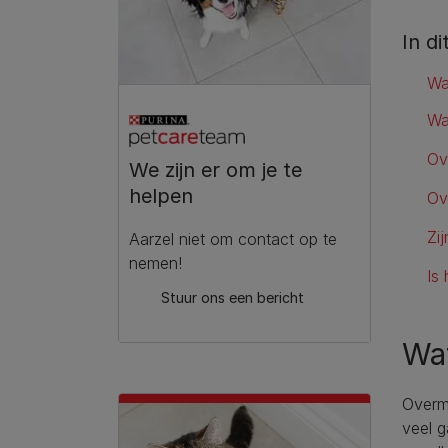
In di
Wa
Wa
Ov
We zijn er om je te
helpen
Ov
Zi
Aarzel niet om contact op te
nemen!
Is
Stuur ons een bericht
Wat
Overma
veel g