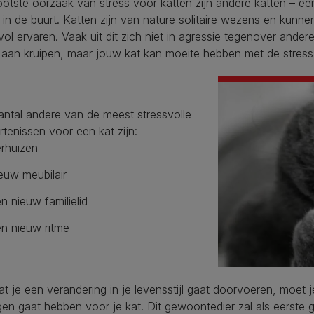
otste oorzaak van stress voor katten zijn andere katten – e
 in de buurt. Katten zijn van nature solitaire wezens en kunn
vol ervaren. Vaak uit dit zich niet in agressie tegenover ander
 aan kruipen, maar jouw kat kan moeite hebben met de stress
antal andere van de meest stressvolle
tenissen voor een kat zijn:
rhuizen
euw meubilair
n nieuw familielid
n nieuw ritme
t je een verandering in je levensstijl gaat doorvoeren, moet je
en gaat hebben voor je kat. Dit gewoontedier zal als eerste g