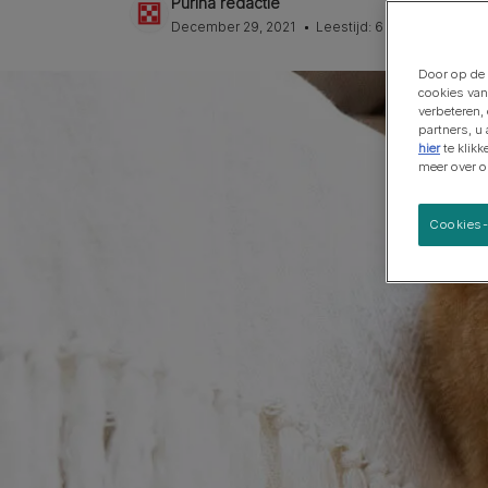
Purina redactie
Grote rassen
December 29, 2021
Leestijd: 6 min
Door op de 
cookies van
verbeteren,
partners, u
hier
te klik
meer over 
Cookies-