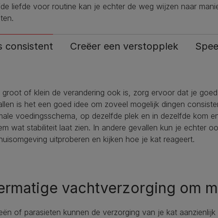
de liefde voor routine kan je echter de weg wijzen naar man
hten.
 consistent
Creëer een verstopplek
Spee
groot of klein de verandering ook is, zorg ervoor dat je goed
llen is het een goed idee om zoveel mogelijk dingen consiste
ale voedingsschema, op dezelfde plek en in dezelfde kom en j
em wat stabiliteit laat zien. In andere gevallen kun je echter 
huisomgeving uitproberen en kijken hoe je kat reageert.
ermatige vachtverzorging om m
ieën of parasieten kunnen de verzorging van je kat aanzienlijk