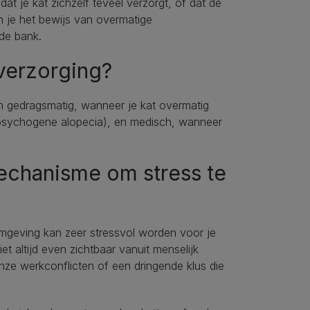
dat je kat zichzelf teveel verzorgt, of dat de
un je het bewijs van overmatige
 de bank.
verzorging?
n gedragsmatig, wanneer je kat overmatig
s psychogene alopecia), en medisch, wanneer
echanisme om stress te
omgeving kan zeer stressvol worden voor je
et altijd even zichtbaar vanuit menselijk
ze werkconflicten of een dringende klus die