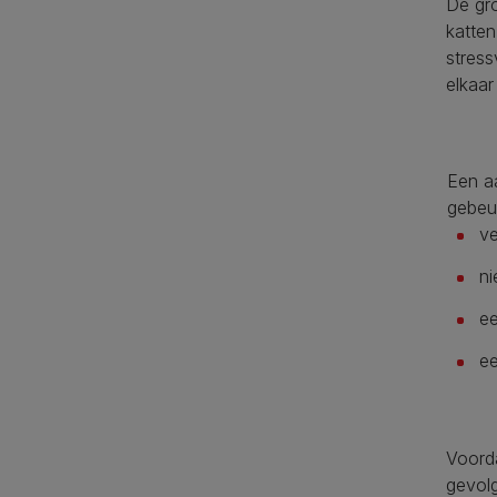
De gro
katten
stress
elkaar
Een a
gebeur
ve
ni
ee
ee
Voorda
gevolg