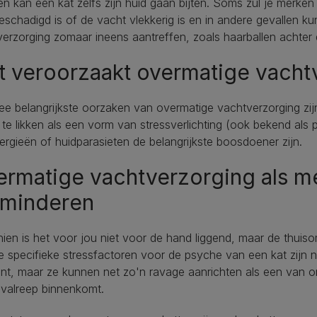
en kan een kat zelfs zijn huid gaan bijten. Soms zul je merken 
eschadigd is of de vacht vlekkerig is en in andere gevallen k
erzorging zomaar ineens aantreffen, zoals haarballen achter
 veroorzaakt overmatige vacht
e belangrijkste oorzaken van overmatige vachtverzorging zij
 te likken als een vorm van stressverlichting (ook bekend al
lergieën of huidparasieten de belangrijkste boosdoener zijn.
rmatige vachtverzorging als m
rminderen
ien is het voor jou niet voor de hand liggend, maar de thuis
e specifieke stressfactoren voor de psyche van een kat zijn ni
t, maar ze kunnen net zo'n ravage aanrichten als een van on
 valreep binnenkomt.