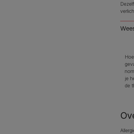
Dezelf
verlic
Wees
Hoe 
geva
norm
je h
de t
Ov
Allerg