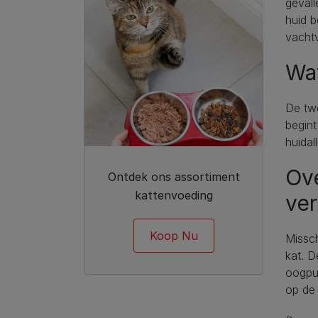
gevall
huid b
vachtv
Wat
De twe
begint
huidal
Ove
Ontdek ons assortiment
kattenvoeding
ve
Koop Nu
Missch
kat. D
oogpun
op de