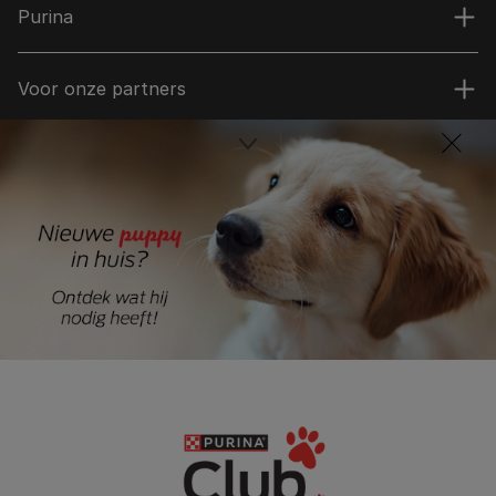
Purina
Voor onze partners
Volg ons
facebook
instagram
youtube
Neem contact op
Contact opnemen
Bel ons:
0800-0228383