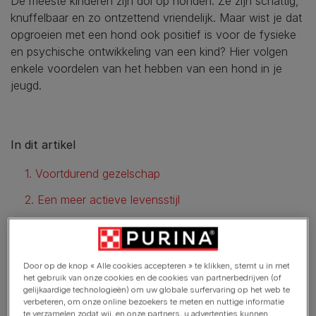
De meeste kinderen zijn dol op honden. Ze zijn schattig,
knuffelbaar en zo ontzettend vriendelijk. Maar wist je dat
opgroeien met een hond ook positief is voor de fysieke
en psychische ontwikkeling van een kind? Hier volgen
enkele voordelen van het hebben van een hond in je
jeugd.
In dit artikel
1. Voortdurend gezelschap
2. Een meer actieve levensstijl
3. Verantwoordelijkheid leren
4. Gezondheid is belangrijk
Door op de knop « Alle cookies accepteren » te klikken, stemt u in met
het gebruik van onze cookies en de cookies van partnerbedrijven (of
5. Onvoorwaardelijke liefde
gelijkaardige technologieën) om uw globale surfervaring op het web te
verbeteren, om onze online bezoekers te meten en nuttige informatie
6. Spraakontwikkeling
te verzamelen zodat wij, en onze partners, u advertenties kunnen